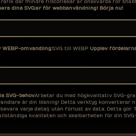
grafik där mindre filstorlekar är önskvärda för snab
mera dina SVG:er för webbanvändning! Börja nu!
iv WEBP-omvandling:
SVG till WEBP
Upplev fördelarn
lla SVG-behov
Arbetar du med högkvalitativ SVG-gra
andlare är din lösning! Detta verktyg konverterar n
evara varje detalj utan förlust av data. Detta gör T
ullständiga kvaliteten och skalbarheten för din SVG-