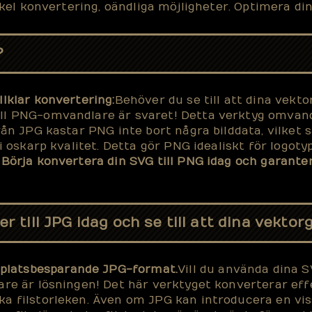
el konvertering, oändliga möjligheter. Optimera dina
?
llklar konvertering:
Behöver du se till att dina vekto
ll PNG-omvandlare är svaret! Detta verktyg omvandl
rån JPG kastar PNG inte bort några bilddata, vilket sä
i oskarp kvalitet. Detta gör PNG idealiskt för logotyp
Börja konvertera din SVG till PNG idag och garanter
 till JPG idag och se till att dina vektorg
platsbesparande JPG-format.
Vill du använda dina
are är lösningen! Det här verktyget konverterar effe
a filstorleken. Även om JPG kan introducera en viss