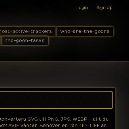
Login
Sign Up
ost-active-trackers
who-are-the-goons
the-goon-tasks
 Konvertera SVG till PNG, JPG, WEBP - allt du
? AVIF väntar. Behöver en ren fil? TIFF är