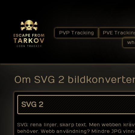
PVP Tracking
PVE Trackin
wh
Om SVG 2 bildkonverte
SVG 2
SVG: rena linjer, skarp text. Men webben kräv
behöver. Webb användning? Mindre JPG vinner