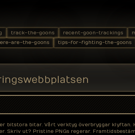
g
track-the-goons
recent-goon-trackings
m
ere-are-the-goons
tips-for-fighting-the-goons
ringswebbplatsen
er bitstora bitar. Vårt verktyg överbryggar klyftan.
. Skriv ut? Pristine PNGs regerar. Framtidsbestämd