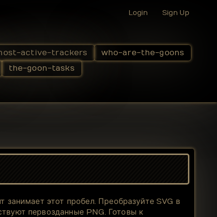
Login
Sign Up
ost-active-trackers
who-are-the-goons
the-goon-tasks
нт занимает этот пробел. Преобразуйте SVG в
ствуют первозданные PNG. Готовы к