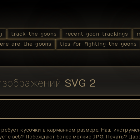
g
track-the-goons
recent-goon-trackings
m
ere-are-the-goons
tips-for-fighting-the-goons
 изображений SVG 2
 требует кусочки в карманном размере. Наш инструме
зуете веб? Побеждают более мелкие JPG. Печать? Цар