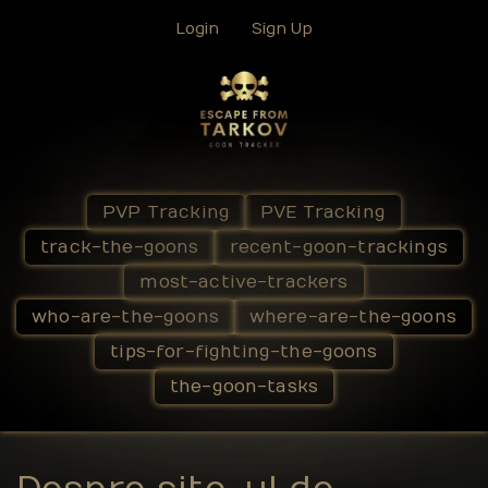
Login
Sign Up
PVP Tracking
PVE Tracking
track-the-goons
recent-goon-trackings
most-active-trackers
who-are-the-goons
where-are-the-goons
tips-for-fighting-the-goons
the-goon-tasks