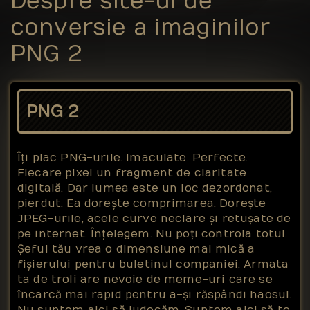
Despre site-ul de
conversie a imaginilor
PNG 2
PNG 2
Îți plac PNG-urile. Imaculate. Perfecte.
Fiecare pixel un fragment de claritate
digitală. Dar lumea este un loc dezordonat,
pierdut. Ea dorește comprimarea. Dorește
JPEG-urile, acele curve neclare și retușate de
pe internet. Înțelegem. Nu poți controla totul.
Șeful tău vrea o dimensiune mai mică a
fișierului pentru buletinul companiei. Armata
ta de troli are nevoie de meme-uri care se
încarcă mai rapid pentru a-și răspândi haosul.
Nu suntem aici să judecăm. Suntem aici să te