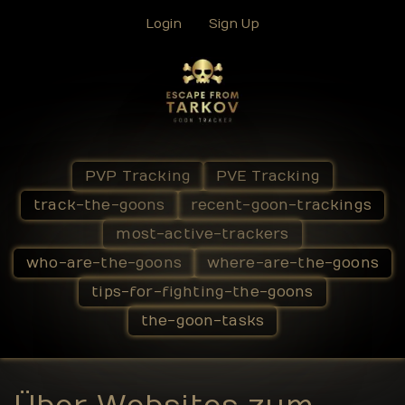
Login
Sign Up
PVP Tracking
PVE Tracking
track-the-goons
recent-goon-trackings
most-active-trackers
who-are-the-goons
where-are-the-goons
tips-for-fighting-the-goons
the-goon-tasks